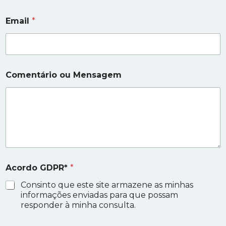
Email
*
Comentário ou Mensagem
C
Acordo GDPR*
*
o
m
Consinto que este site armazene as minhas
e
informações enviadas para que possam
n
responder à minha consulta.
t
á