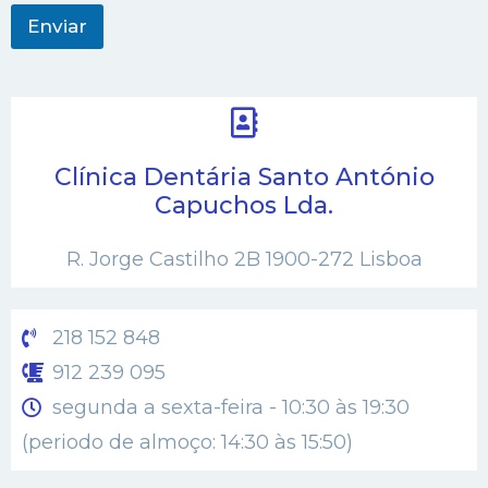
r
i
Enviar
o
o
u
M
e
n
s
Clínica Dentária Santo António
a
Capuchos Lda.
g
e
m
R. Jorge Castilho 2B 1900-272 Lisboa
218 152 848
912 239 095
segunda a sexta-feira - 10:30 às 19:30
(periodo de almoço: 14:30 às 15:50)