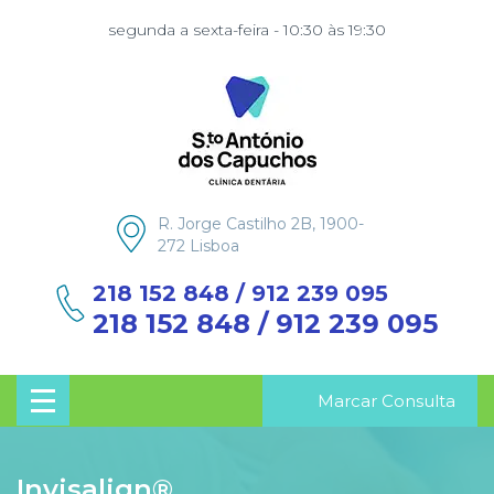
segunda a sexta-feira - 10:30 às 19:30
R. Jorge Castilho 2B, 1900-
272 Lisboa
218 152 848 / 912 239 095
218 152 848 / 912 239 095
Marcar Consulta
Invisalign®