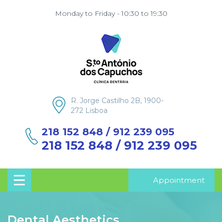
Monday to Friday - 10:30 to 19:30
R. Jorge Castilho 2B, 1900-
272 Lisboa
218 152 848 / 912 239 095
218 152 848 / 912 239 095
Appointment
Dental Aesthetics