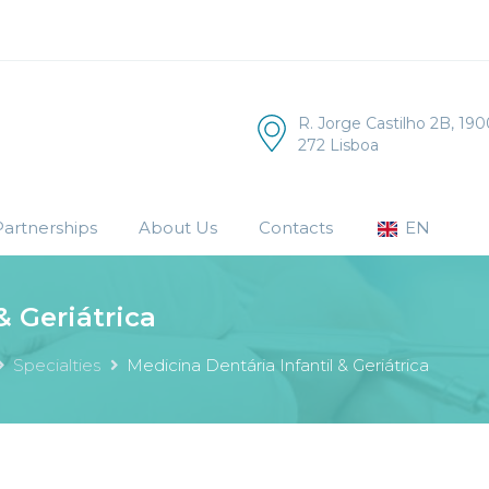
R. Jorge Castilho 2B, 190
272 Lisboa
artnerships
About Us
Contacts
EN
& Geriátrica
Specialties
Medicina Dentária Infantil & Geriátrica