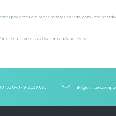
ossos pacientes em todas as fases da vida, com uma abord
nforto e um sorriso saudável em qualquer idade.
18 152 848 / 912 239 095
info@clinicadoscap