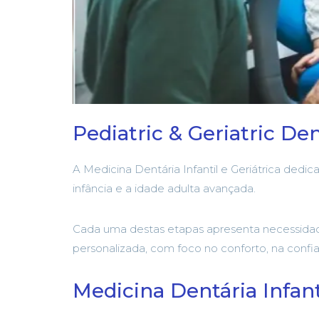
Pediatric & Geriatric Den
A Medicina Dentária Infantil e Geriátrica dedi
infância e a idade adulta avançada.
Cada uma destas etapas apresenta necessidad
personalizada, com foco no conforto, na confia
Medicina Dentária Infant