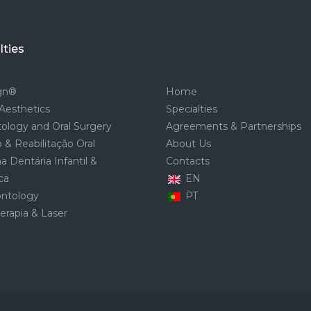
lties
ign®
Home
Aesthetics
Specialties
ology and Oral Surgery
Agreements & Partnerships
 & Reabilitação Oral
About Us
a Dentária Infantil &
Contacts
ca
EN
ontology
PT
rapia & Laser