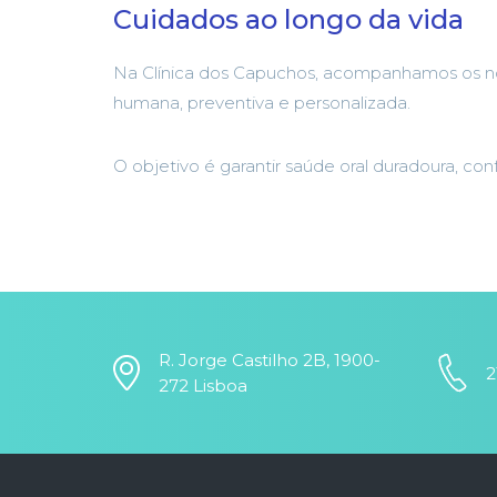
Cuidados ao longo da vida
Na Clínica dos Capuchos, acompanhamos os n
humana, preventiva e personalizada.
O objetivo é garantir saúde oral duradoura, co
R. Jorge Castilho 2B, 1900-
2
272 Lisboa