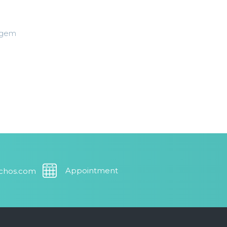
agem
Appointment
uchos.com