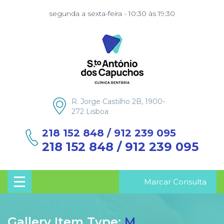
segunda a sexta-feira - 10:30 às 19:30
R. Jorge Castilho 2B, 1900-
272 Lisboa
218 152 848 / 912 239 095
218 152 848 / 912 239 095
Marcar Consulta
Gallery Item Type:
M